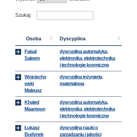
Szukaj:
Osoba
Dyscyplina
Faisal
dyscyplina automatyka,
Saleem
elektronika, elektrotechnika
i technologie kosmiczne
Wojciecho
dyscyplina inżynieria
wski
materiałowa
Mateusz
Khaled
dyscyplina automatyka,
Maamoun
elektronika, elektrotechnika
i technologie kosmiczne
Łukasz
dyscyplina nauki o
Budynek
zarządzaniu i jakości