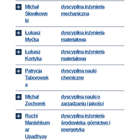
Michał
dyscyplina inżynieria
Słowikows
mechaniczna
ki
Łukasz
dyscyplina inżynieria
Myćka
materiałowa
Łukasz
dyscyplina inżynieria
Kortyka
materiałowa
Patrycja
dyscyplina nauki
Taborowsk
chemiczne
a
Michał
dyscyplina nauki o
Zochorek
zarządzaniu i jakości
Ruchi
dyscyplina inżynieria
Manishkum
środowiska, górnictwo i
ar
energetyka
Upadhyay