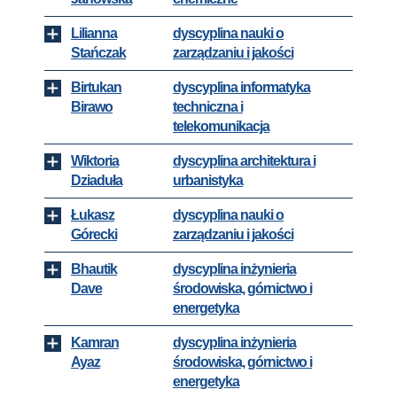
Lilianna
dyscyplina nauki o
Stańczak
zarządzaniu i jakości
Birtukan
dyscyplina informatyka
Birawo
techniczna i
telekomunikacja
Wiktoria
dyscyplina architektura i
Dziaduła
urbanistyka
Łukasz
dyscyplina nauki o
Górecki
zarządzaniu i jakości
Bhautik
dyscyplina inżynieria
Dave
środowiska, górnictwo i
energetyka
Kamran
dyscyplina inżynieria
Ayaz
środowiska, górnictwo i
energetyka