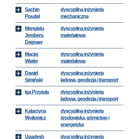
Sachin
dyscyplina inżynieria
Poudel
mechaniczna
Mengistu
dyscyplina inżynieria
Jemberu
materiałowa
Dagnaw
Maciej
dyscyplina inżynieria
Wiater
materiałowa
Dawid
dyscyplina inżynieria
Simiński
lądowa, geodezja i transport
Iga Przytuła
dyscyplina inżynieria
lądowa, geodezja i transport
Katarzyna
dyscyplina inżynieria
Wojtowicz
środowiska, górnictwo i
energetyka
Upadesh
dyscyplina inżynieria