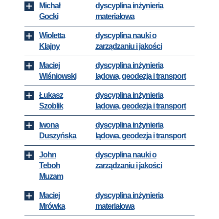
Michał
dyscyplina inżynieria
Gocki
materiałowa
Wioletta
dyscyplina nauki o
Klajny
zarządzaniu i jakości
Maciej
dyscyplina inżynieria
Wiśniowski
lądowa, geodezja i transport
Łukasz
dyscyplina inżynieria
Szoblik
lądowa, geodezja i transport
Iwona
dyscyplina inżynieria
Duszyńska
lądowa, geodezja i transport
John
dyscyplina nauki o
Teboh
zarządzaniu i jakości
Muzam
Maciej
dyscyplina inżynieria
Mrówka
materiałowa