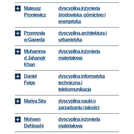
Mateusz
dyscyplina inżynieria
Proniewicz
środowiska, górnictwo i
energetyka
Przemysła
dyscyplina architektura i
w Gawęda
urbanistyka
Muhamma
dyscyplina inżynieria
d Jahangir
materiałowa
Khan
Daniel
dyscyplina informatyka
Feige
techniczna i
telekomunikacja
Mariya Sira
dyscyplina nauki o
zarządzaniu i jakości
Mohsen
dyscyplina inżynieria
Dehbashi
materiałowa