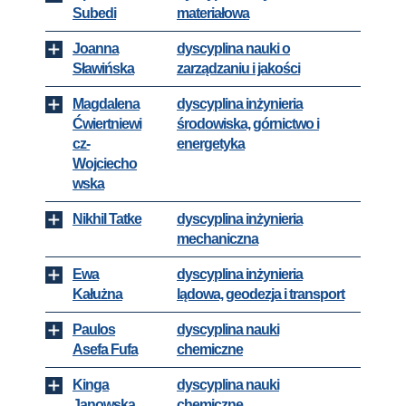
Subedi
materiałowa
Joanna
dyscyplina nauki o
Sławińska
zarządzaniu i jakości
Magdalena
dyscyplina inżynieria
Ćwiertniewi
środowiska, górnictwo i
cz-
energetyka
Wojciecho
wska
Nikhil Tatke
dyscyplina inżynieria
mechaniczna
Ewa
dyscyplina inżynieria
Kałużna
lądowa, geodezja i transport
Paulos
dyscyplina nauki
Asefa Fufa
chemiczne
Kinga
dyscyplina nauki
Janowska
chemiczne