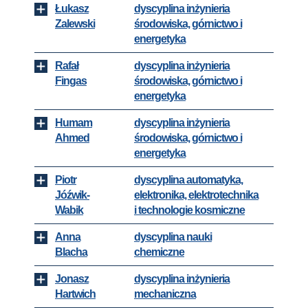
Łukasz
dyscyplina inżynieria
Zalewski
środowiska, górnictwo i
energetyka
Rafał
dyscyplina inżynieria
Fingas
środowiska, górnictwo i
energetyka
Humam
dyscyplina inżynieria
Ahmed
środowiska, górnictwo i
energetyka
Piotr
dyscyplina automatyka,
Jóźwik-
elektronika, elektrotechnika
Wabik
i technologie kosmiczne
Anna
dyscyplina nauki
Blacha
chemiczne
Jonasz
dyscyplina inżynieria
Hartwich
mechaniczna