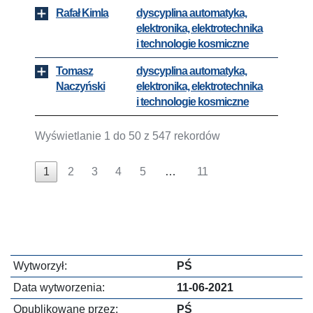
Rafał Kimla
dyscyplina automatyka,
elektronika, elektrotechnika
i technologie kosmiczne
Tomasz
dyscyplina automatyka,
Naczyński
elektronika, elektrotechnika
i technologie kosmiczne
Wyświetlanie 1 do 50 z 547 rekordów
1
2
3
4
5
…
11
Wytworzył:
PŚ
Data wytworzenia:
11-06-2021
Opublikowane przez:
PŚ