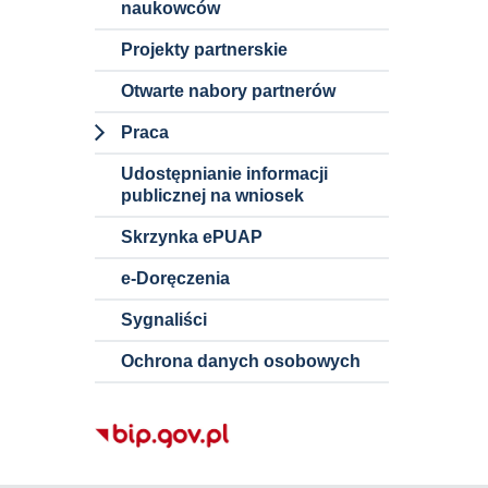
naukowców
Wstępne
konsultacje
Projekty partnerskie
rynkowe
Otwarte nabory partnerów
Szacowanie
Praca
wartości
zamówienia
Dokumenty i
Udostępnianie informacji
informacje o
publicznej na wniosek
ofertach pracy
Skrzynka ePUAP
Nauczyciele
akademiccy
e-Doręczenia
Pracownicy
Sygnaliści
niebędący
Ochrona danych osobowych
nauczycielami
akademickimi
Staże w
Politechnice
Śląskiej