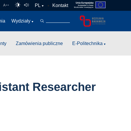
Kontakt
PL
A
++
nia
Wydziały
nty
Zamówienia publiczne
E-Politechnika
istant Researcher