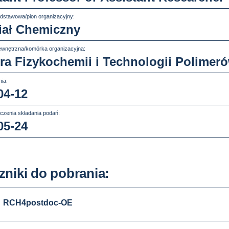
dstawowa/pion organizacyjny:
ał Chemiczny
wnętrzna/komórka organizacyjna:
ra Fizykochemii i Technologii Polimer
ia:
04-12
czenia składania podań:
05-24
zniki do pobrania:
RCH4postdoc-OE