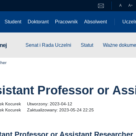
A
A
+
Student
Doktorant
Pracownik
Absolwent
Uczel
nej
Senat i Rada Uczelni
Statut
Ważne dokume
cher
istant Professor or Ass
ek Kocurek
Utworzony:
2023-04-12
ek Kocurek
Zaktualizowany:
2023-05-24 22:25
tant Professor or Assistant Researcher