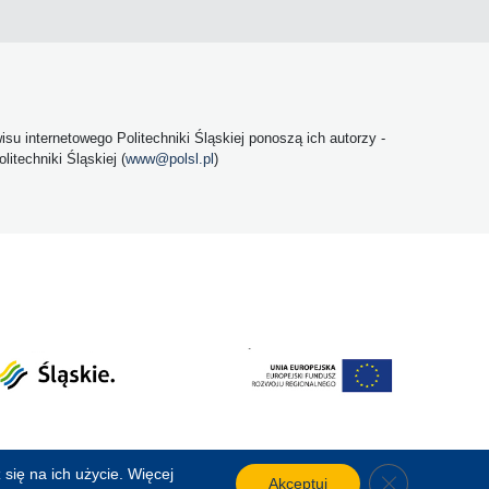
u internetowego Politechniki Śląskiej ponoszą ich autorzy -
itechniki Śląskiej (
www@polsl.pl
)
się na ich użycie. Więcej
Close GDPR C
Akceptuj