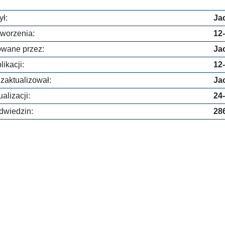
ł:
Ja
worzenia:
12
owane przez:
Ja
ikacji:
12
 zaktualizował:
Ja
alizacji:
24
dwiedzin:
28