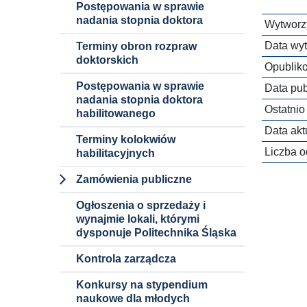
Postępowania w sprawie
nadania stopnia doktora
Wytworzy
Data wyt
Terminy obron rozpraw
doktorskich
Opublik
Postępowania w sprawie
Data publ
nadania stopnia doktora
Ostatnio
habilitowanego
Data aktu
Terminy kolokwiów
Liczba o
habilitacyjnych
Zamówienia publiczne
Dokumenty i
Ogłoszenia o sprzedaży i
informacje
wynajmie lokali, którymi
dysponuje Politechnika Śląska
Procedury
Kontrola zarządcza
Zamówienia
niepodlegające
Konkursy na stypendium
ustawie pzp
naukowe dla młodych