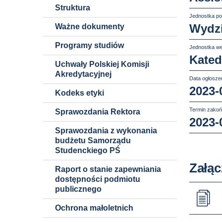
Struktura
Jednostka po
Wydzi
Ważne dokumenty
Programy studiów
Jednostka we
Kated
Uchwały Polskiej Komisji
Akredytacyjnej
Data ogłoszen
2023-
Kodeks etyki
Termin zakoń
Sprawozdania Rektora
2023-
Sprawozdania z wykonania
budżetu Samorządu
Studenckiego PŚ
Załąc
Raport o stanie zapewniania
dostępności podmiotu
publicznego
Ochrona małoletnich