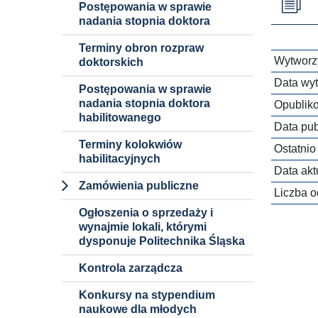
Postępowania w sprawie
nadania stopnia doktora
Terminy obron rozpraw
Wytworzy
doktorskich
Data wyt
Postępowania w sprawie
nadania stopnia doktora
Opublik
habilitowanego
Data publ
Terminy kolokwiów
Ostatnio
habilitacyjnych
Data aktu
Zamówienia publiczne
Liczba o
Dokumenty i
Ogłoszenia o sprzedaży i
informacje
wynajmie lokali, którymi
dysponuje Politechnika Śląska
Procedury
Kontrola zarządcza
Zamówienia
niepodlegające
Konkursy na stypendium
ustawie pzp
naukowe dla młodych