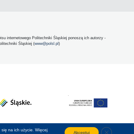
u internetowego Politechniki Śląskiej ponoszą ich autorzy -
itechniki Śląskiej (
www@polsl.pl
)
się na ich użycie. Więcej
Close GDPR C
Akceptuj