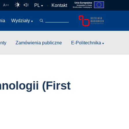
Kontakt
PL
A
++
nia
Wydziały
nty
Zamówienia publiczne
E-Politechnika
ologii (First