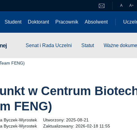
A
A
+
Student
Doktorant
Pracownik
Absolwent
Uczel
nej
Senat i Rada Uczelni
Statut
Ważne dokume
st Team FENG)
unkt w Centrum Biotechn
am FENG)
a Byczek-Wyrostek
Utworzony:
2025-08-21
a Byczek-Wyrostek
Zaktualizowany:
2026-02-18 11:55