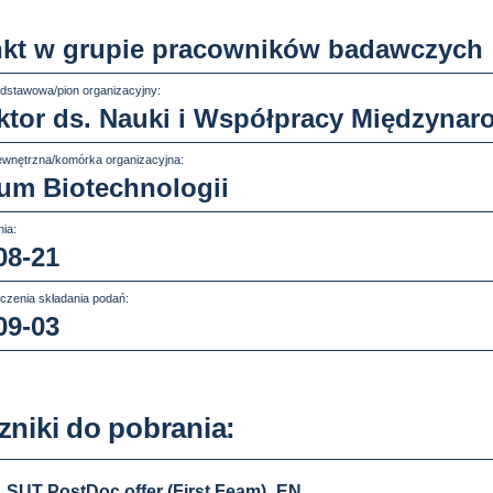
kt w grupie pracowników badawczych
dstawowa/pion organizacyjny:
ktor ds. Nauki i Współpracy Międzynar
wnętrzna/komórka organizacyjna:
um Biotechnologii
ia:
08-21
czenia składania podań:
09-03
zniki do pobrania:
SUT PostDoc offer (First Feam)_EN