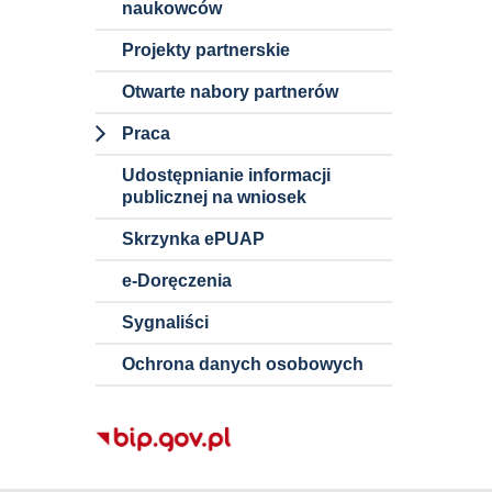
naukowców
Wstępne
konsultacje
Projekty partnerskie
rynkowe
Otwarte nabory partnerów
Szacowanie
Praca
wartości
zamówienia
Dokumenty i
Udostępnianie informacji
informacje o
publicznej na wniosek
ofertach pracy
Skrzynka ePUAP
Nauczyciele
akademiccy
e-Doręczenia
Pracownicy
Sygnaliści
niebędący
Ochrona danych osobowych
nauczycielami
akademickimi
Staże w
Politechnice
Śląskiej