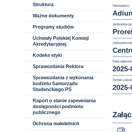
Struktura
Stanowisko:
Adiun
Ważne dokumenty
Jednostka po
Programy studiów
Prore
Uchwały Polskiej Komisji
Jednostka we
Akredytacyjnej
Centr
Kodeks etyki
Data ogłoszen
Sprawozdania Rektora
2025-
Sprawozdania z wykonania
Termin zakoń
budżetu Samorządu
2025-
Studenckiego PŚ
Raport o stanie zapewniania
dostępności podmiotu
publicznego
Załąc
Ochrona małoletnich