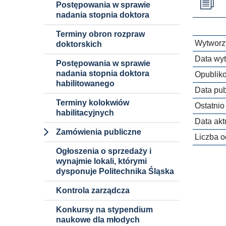
Postępowania w sprawie
nadania stopnia doktora
Terminy obron rozpraw
Wytworzy
doktorskich
Data wyt
Postępowania w sprawie
nadania stopnia doktora
Opublik
habilitowanego
Data publ
Terminy kolokwiów
Ostatnio
habilitacyjnych
Data aktu
Zamówienia publiczne
Liczba o
Dokumenty i
Ogłoszenia o sprzedaży i
informacje
wynajmie lokali, którymi
dysponuje Politechnika Śląska
Procedury
Kontrola zarządcza
Zamówienia
niepodlegające
Konkursy na stypendium
ustawie pzp
naukowe dla młodych