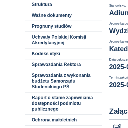
Struktura
Stanowisko:
Adiun
Ważne dokumenty
Jednostka po
Programy studiów
Wydzi
Uchwały Polskiej Komisji
Jednostka we
Akredytacyjnej
Kated
Kodeks etyki
Data ogłoszen
Sprawozdania Rektora
2025-
Sprawozdania z wykonania
Termin zakoń
budżetu Samorządu
2025-
Studenckiego PŚ
Raport o stanie zapewniania
dostępności podmiotu
publicznego
Załąc
Ochrona małoletnich