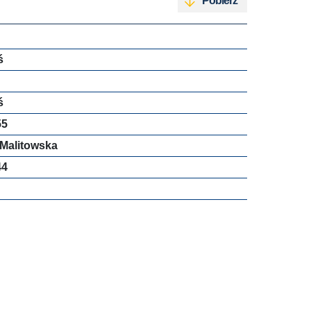
Pobierz
ś
ś
55
-Malitowska
44