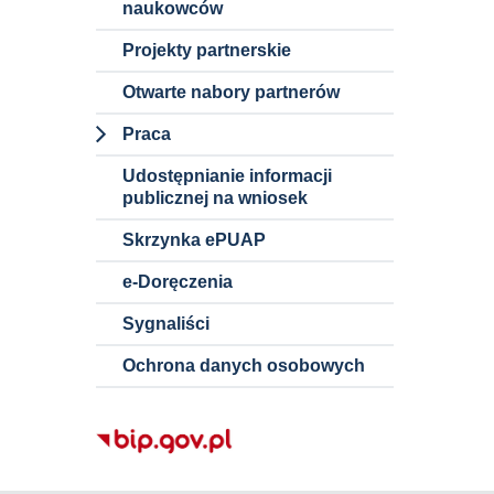
naukowców
Wstępne
konsultacje
Projekty partnerskie
rynkowe
Otwarte nabory partnerów
Szacowanie
Praca
wartości
zamówienia
Dokumenty i
Udostępnianie informacji
informacje o
publicznej na wniosek
ofertach pracy
Skrzynka ePUAP
Nauczyciele
akademiccy
e-Doręczenia
Pracownicy
Sygnaliści
niebędący
Ochrona danych osobowych
nauczycielami
akademickimi
Staże w
Politechnice
Śląskiej