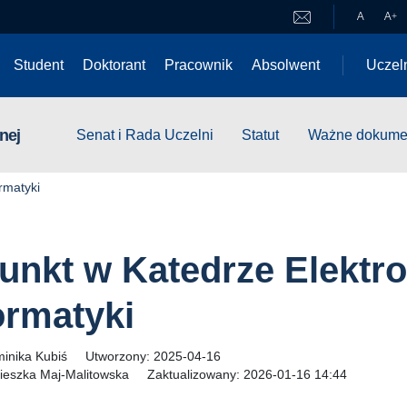
A
A
+
Student
Doktorant
Pracownik
Absolwent
Uczel
nej
Senat i Rada Uczelni
Statut
Ważne dokume
ormatyki
unkt w Katedrze Elektrot
ormatyki
inika Kubiś
Utworzony:
2025-04-16
ieszka Maj-Malitowska
Zaktualizowany:
2026-01-16 14:44