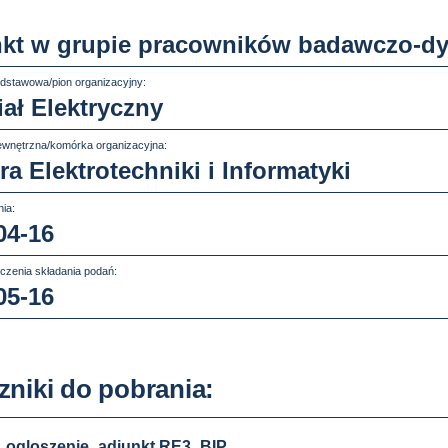
kt w grupie pracowników badawczo-d
dstawowa/pion organizacyjny:
ał Elektryczny
wnętrzna/komórka organizacyjna:
ra Elektrotechniki i Informatyki
ia:
04-16
czenia składania podań:
05-16
zniki do pobrania:
ogloszenie_adiunkt RE3_BIP