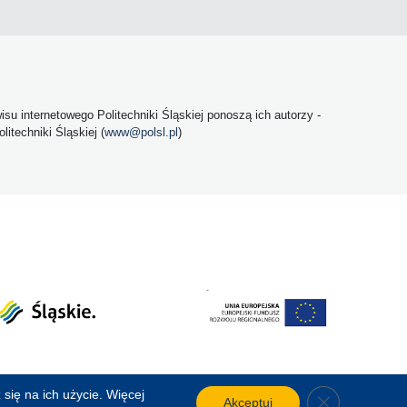
u internetowego Politechniki Śląskiej ponoszą ich autorzy -
itechniki Śląskiej (
www@polsl.pl
)
się na ich użycie. Więcej
Close GDPR C
Akceptuj