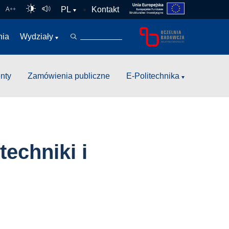
Kontakt
PL
A
++
nia
Wydziały
nty
Zamówienia publiczne
E-Politechnika
echniki i