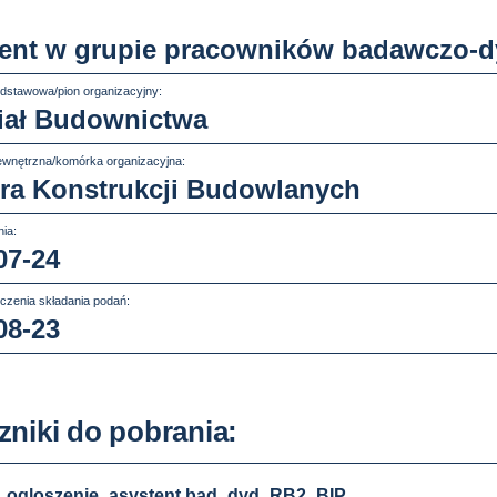
ent w grupie pracowników badawczo-d
dstawowa/pion organizacyjny:
iał Budownictwa
wnętrzna/komórka organizacyjna:
ra Konstrukcji Budowlanych
ia:
07-24
czenia składania podań:
08-23
zniki do pobrania:
ogloszenie_asystent bad_dyd_RB2_BIP