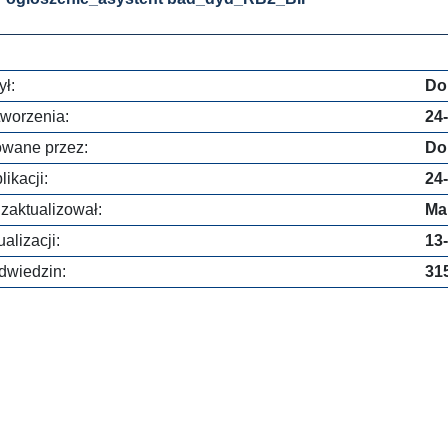
ł:
Do
worzenia:
24
owane przez:
Do
ikacji:
24
 zaktualizował:
Ma
alizacji:
13
dwiedzin:
31