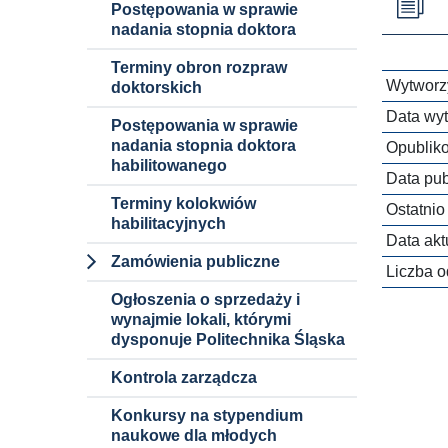
Postępowania w sprawie
nadania stopnia doktora
Terminy obron rozpraw
Wytworzy
doktorskich
Data wyt
Postępowania w sprawie
nadania stopnia doktora
Opublik
habilitowanego
Data publ
Terminy kolokwiów
Ostatnio
habilitacyjnych
Data aktu
Zamówienia publiczne
Liczba o
Dokumenty i
Ogłoszenia o sprzedaży i
informacje
wynajmie lokali, którymi
dysponuje Politechnika Śląska
Procedury
Kontrola zarządcza
Zamówienia
niepodlegające
Konkursy na stypendium
ustawie pzp
naukowe dla młodych