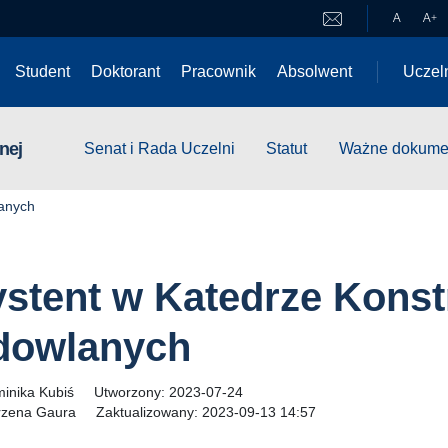
A
A
+
Student
Doktorant
Pracownik
Absolwent
Uczel
nej
Senat i Rada Uczelni
Statut
Ważne dokume
lanych
stent w Katedrze Konst
dowlanych
inika Kubiś
Utworzony:
2023-07-24
zena Gaura
Zaktualizowany:
2023-09-13 14:57