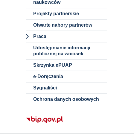
naukowców
Wstępne
konsultacje
Projekty partnerskie
rynkowe
Otwarte nabory partnerów
Szacowanie
Praca
wartości
zamówienia
Dokumenty i
Udostępnianie informacji
informacje o
publicznej na wniosek
ofertach pracy
Skrzynka ePUAP
Nauczyciele
akademiccy
e-Doręczenia
Pracownicy
Sygnaliści
niebędący
Ochrona danych osobowych
nauczycielami
akademickimi
Staże w
Politechnice
Śląskiej