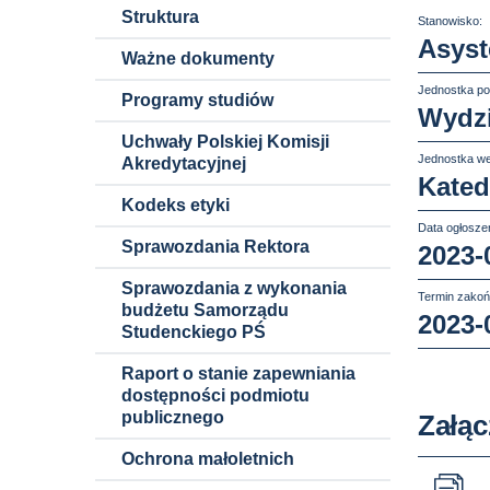
Struktura
Stanowisko:
Asyst
Ważne dokumenty
Jednostka po
Programy studiów
Wydz
Uchwały Polskiej Komisji
Jednostka we
Akredytacyjnej
Kated
Kodeks etyki
Data ogłoszen
Sprawozdania Rektora
2023-
Sprawozdania z wykonania
Termin zakoń
budżetu Samorządu
2023-
Studenckiego PŚ
Raport o stanie zapewniania
dostępności podmiotu
publicznego
Załąc
Ochrona małoletnich