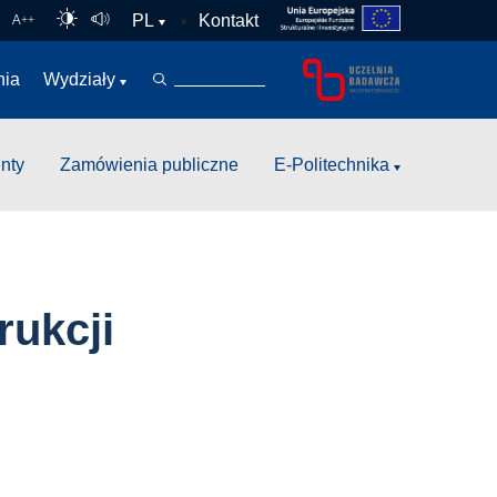
Kontakt
PL
A
++
nia
Wydziały
nty
Zamówienia publiczne
E-Politechnika
rukcji