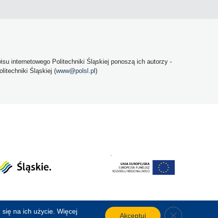
u internetowego Politechniki Śląskiej ponoszą ich autorzy -
itechniki Śląskiej (
www@polsl.pl
)
się na ich użycie. Więcej
Close GDPR C
Akceptuj