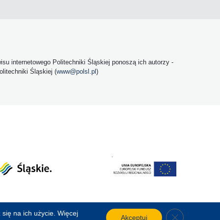
u internetowego Politechniki Śląskiej ponoszą ich autorzy -
itechniki Śląskiej (
www@polsl.pl
)
się na ich użycie. Więcej
Close GDPR C
Akceptuj