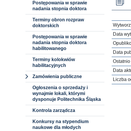
Postępowania w sprawie
nadania stopnia doktora
Terminy obron rozpraw
Wytworzy
doktorskich
Data wyt
Postępowania w sprawie
nadania stopnia doktora
Opublik
habilitowanego
Data publ
Terminy kolokwiów
Ostatnio
habilitacyjnych
Data aktu
Zamówienia publiczne
Liczba o
Dokumenty i
Ogłoszenia o sprzedaży i
informacje
wynajmie lokali, którymi
dysponuje Politechnika Śląska
Procedury
Kontrola zarządcza
Zamówienia
niepodlegające
Konkursy na stypendium
ustawie pzp
naukowe dla młodych