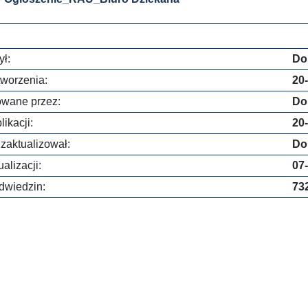
ł:
Do
worzenia:
20
owane przez:
Do
ikacji:
20
 zaktualizował:
Do
alizacji:
07
dwiedzin:
73