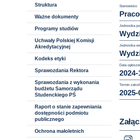
Struktura
Stanowisko:
Praco
Ważne dokumenty
Jednostka po
Programy studiów
Wydzi
Uchwały Polskiej Komisji
Jednostka we
Akredytacyjnej
Wydzi
Kodeks etyki
Data ogłoszen
Sprawozdania Rektora
2024-
Sprawozdania z wykonania
Termin zakoń
budżetu Samorządu
2025-
Studenckiego PŚ
Raport o stanie zapewniania
dostępności podmiotu
publicznego
Załąc
Ochrona małoletnich