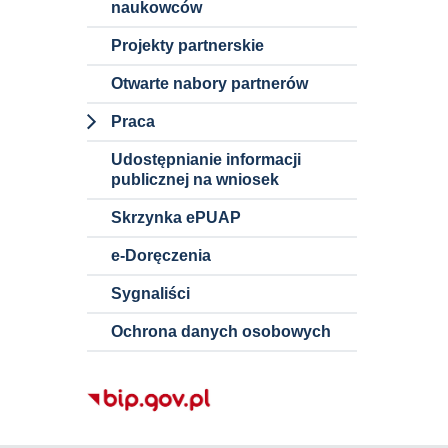
naukowców
Wstępne
konsultacje
Projekty partnerskie
rynkowe
Otwarte nabory partnerów
Szacowanie
Praca
wartości
zamówienia
Dokumenty i
Udostępnianie informacji
informacje o
publicznej na wniosek
ofertach pracy
Skrzynka ePUAP
Nauczyciele
akademiccy
e-Doręczenia
Pracownicy
Sygnaliści
niebędący
Ochrona danych osobowych
nauczycielami
akademickimi
Staże w
Politechnice
Śląskiej