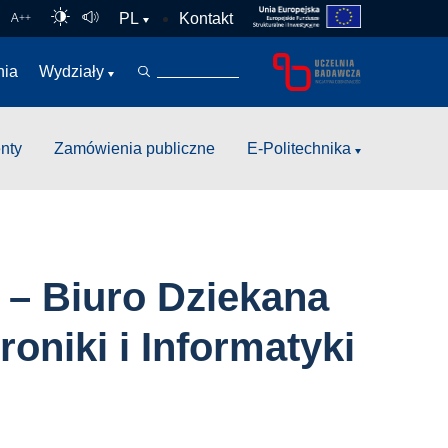
Kontakt
PL
A
++
nia
Wydziały
nty
Zamówienia publiczne
E-Politechnika
 – Biuro Dziekana
oniki i Informatyki