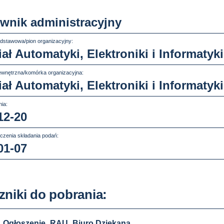
wnik administracyjny
dstawowa/pion organizacyjny:
ał Automatyki, Elektroniki i Informatyki
wnętrzna/komórka organizacyjna:
ał Automatyki, Elektroniki i Informatyki
ia:
12-20
czenia składania podań:
01-07
zniki do pobrania:
Ogłoszenie_RAU_Biuro Dziekana