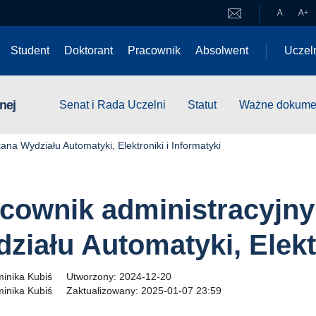
A
A
+
Student
Doktorant
Pracownik
Absolwent
Uczel
nej
Senat i Rada Uczelni
Statut
Ważne dokume
ana Wydziału Automatyki, Elektroniki i Informatyki
cownik administracyjny
ziału Automatyki, Elektr
inika Kubiś
Utworzony:
2024-12-20
inika Kubiś
Zaktualizowany:
2025-01-07 23:59