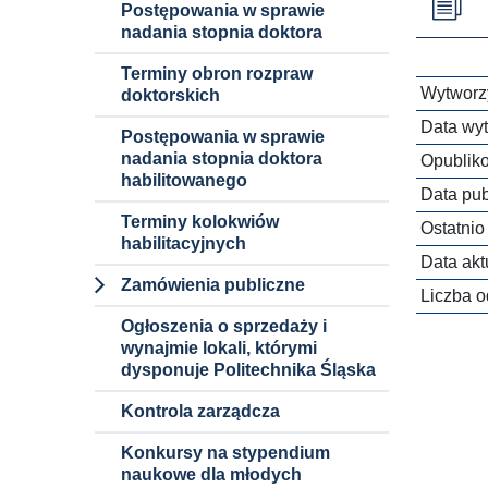
Postępowania w sprawie
nadania stopnia doktora
Terminy obron rozpraw
Wytworzy
doktorskich
Data wyt
Postępowania w sprawie
nadania stopnia doktora
Opublik
habilitowanego
Data publ
Terminy kolokwiów
Ostatnio
habilitacyjnych
Data aktu
Zamówienia publiczne
Liczba o
Dokumenty i
Ogłoszenia o sprzedaży i
informacje
wynajmie lokali, którymi
dysponuje Politechnika Śląska
Procedury
Kontrola zarządcza
Zamówienia
niepodlegające
Konkursy na stypendium
ustawie pzp
naukowe dla młodych