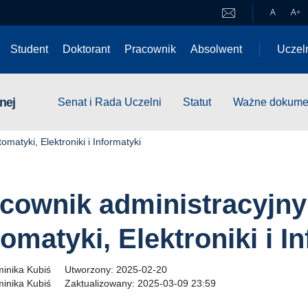
A
A
+
Student
Doktorant
Pracownik
Absolwent
Uczel
nej
Senat i Rada Uczelni
Statut
Ważne dokume
matyki, Elektroniki i Informatyki
cownik administracyjny
omatyki, Elektroniki i I
inika Kubiś
Utworzony:
2025-02-20
inika Kubiś
Zaktualizowany:
2025-03-09 23:59