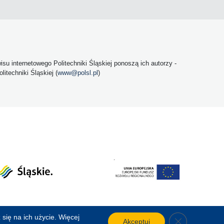
u internetowego Politechniki Śląskiej ponoszą ich autorzy -
itechniki Śląskiej (
www@polsl.pl
)
się na ich użycie. Więcej
Close GDPR C
Akceptuj