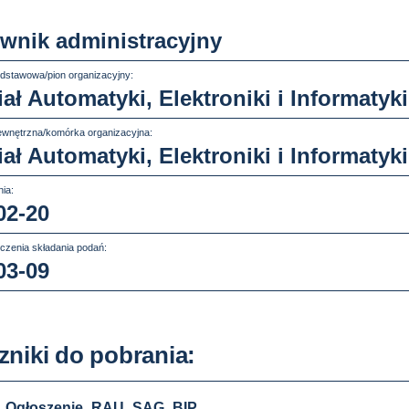
wnik administracyjny
dstawowa/pion organizacyjny:
ał Automatyki, Elektroniki i Informatyki
wnętrzna/komórka organizacyjna:
ał Automatyki, Elektroniki i Informatyk
ia:
02-20
czenia składania podań:
03-09
zniki do pobrania:
Ogłoszenie_RAU_SAG_BIP