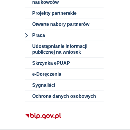
naukowców
Wstępne
konsultacje
Projekty partnerskie
rynkowe
Otwarte nabory partnerów
Szacowanie
Praca
wartości
zamówienia
Dokumenty i
Udostępnianie informacji
informacje o
publicznej na wniosek
ofertach pracy
Skrzynka ePUAP
Nauczyciele
akademiccy
e-Doręczenia
Pracownicy
Sygnaliści
niebędący
Ochrona danych osobowych
nauczycielami
akademickimi
Staże w
Politechnice
Śląskiej