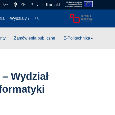
Kontakt
PL
A
++
nia
Wydziały
nty
Zamówienia publiczne
E-Politechnika
 – Wydział
nformatyki