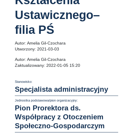
Kształcenia
Ustawicznego–
filia PŚ
Autor:
Amelia Gil-Czochara
Utworzony:
2021-03-03
Autor:
Amelia Gil-Czochara
Zaktualizowany:
2022-01-05 15:20
Stanowisko:
Specjalista administracyjny
Jednostka podstawowa/pion organizacyjny:
Pion Prorektora ds.
Współpracy z Otoczeniem
Społeczno-Gospodarczym