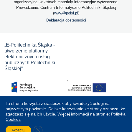
organizacyjne, w których materiały informacyjne wytworzono.
Prowadzenie: Centrum Informatyczne Politechniki Śląskiej
(
www@polsl.pl
)
Deklaracja dostępności
„E-Politechnika Śląska -
utworzenie platformy
elektronicznych usług
publicznych Politechniki
Śląskiej”
Ta strona korzysta z ciasteczek aby świadczyć usługi na
najwyższym poziomie. Dalsze korzystanie ze strony oznacza, że
zgadzasz się na ich użycie. Więcej informacji na stronie:
Polityka
Cookies
Close GDPR Cookie Banner
Akceptuj